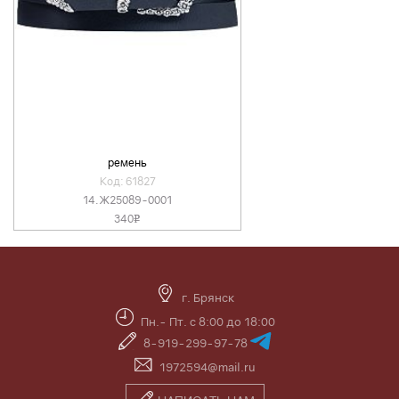
ремень
Код: 61827
14.Ж25089-0001
340
v
г. Брянск
Пн.- Пт. с 8:00 до 18:00
8-919-299-97-78
1972594@mail.ru