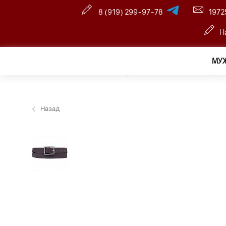
8 (919) 299-97-78
1972
Н
МУ
Главная
—
Оптовый интернет-магазин
—
Женщина
Назад