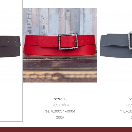
ремень
р
Код: 61864
Код
14.Ж30094-0004
14.Ж3
300
v