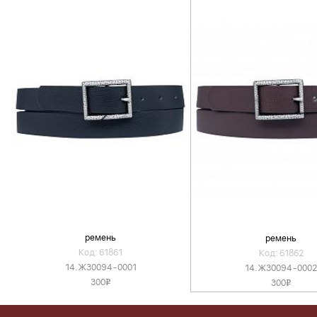
ремень
ремень
Код: 61861
Код: 61862
14.Ж30094-0001
14.Ж30094-0002
300
300
v
v