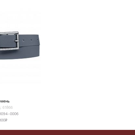
емень
: 61866
0094-0006
300
v