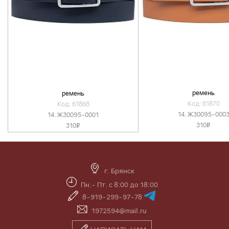
ремень
ремень
Код: 61870
Код: 61868
14.Ж30095-000
14.Ж30095-0001
310
310
v
v
г. Брянск
Пн.- Пт. с 8:00 до 18:00
8-919-299-97-78
1972594@mail.ru