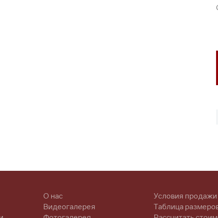
О нас
Условия продажи
Видеогалерея
Таблица размеро
и
Фотогалерея
Рассчитать стоим