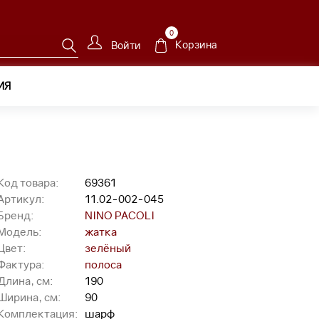
0
Корзина
Войти
ИЯ
Код товара:
69361
Артикул:
11.02-002-045
Бренд:
NINO PACOLI
Модель:
жатка
Цвет:
зелёный
Фактура:
полоса
Длина, см:
190
Ширина, см:
90
Комплектация:
шарф