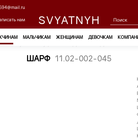
594@mail.ru
SVYATNYH
аписать нам
ЖЧИНАМ
МАЛЬЧИКАМ
ЖЕНЩИНАМ
ДЕВОЧКАМ
КОМПАН
м
—
Обувь и аксессуары
—
Шарфы
—
шарф 11.02-002-045
ШАРФ
11.02-002-045