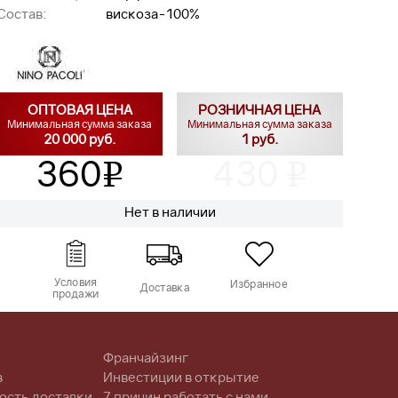
Состав:
вискоза-100%
ОПТОВАЯ ЦЕНА
РОЗНИЧНАЯ ЦЕНА
Минимальная сумма заказа
Минимальная сумма заказа
20 000 руб.
1 руб.
360
430
v
v
Нет в наличии
Условия
Избранное
Доставка
продажи
Франчайзинг
в
Инвестиции в открытие
ость доставки
7 причин работать с нами