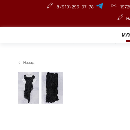
8 (919) 299-97-78
1972
Н
МУ
Главная
—
Оптовый интернет-магазин
—
Мужчина
Назад