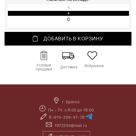
4
+
ДОБАВИТЬ В КОРЗИНУ
Условия
Избранное
Доставка
продажи
г. Брянск
Пн.- Пт. с 8:00 до 18:00
8-919-299-97-78
1972594@mail.ru