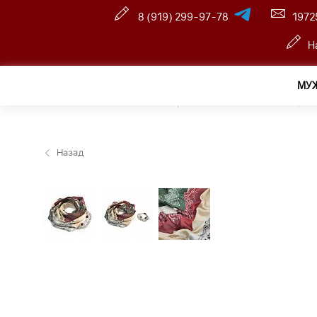
8 (919) 299-97-78
1972
Н
МУ
Главная
—
Оптовый интернет-магазин
—
Женщина
Назад