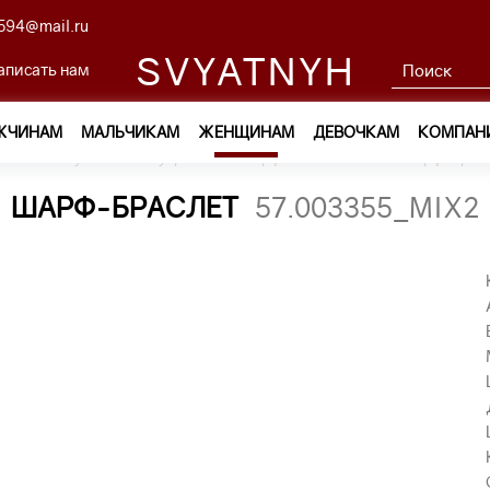
594@mail.ru
SVYATNYH
аписать нам
ЖЧИНАМ
МАЛЬЧИКАМ
ЖЕНЩИНАМ
ДЕВОЧКАМ
КОМПАН
м
—
Обувь и аксессуары
—
Шарфы и платки
—
шарф-брасл
ШАРФ-БРАСЛЕТ
57.003355_MIX2