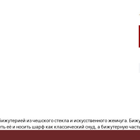
жутерией из чешского стекла и искусственного жемчуга. Бижу
ь её и носить шарф как классический снуд, а бижутерную часть