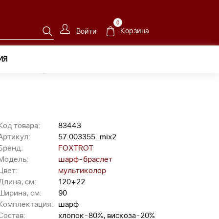
0
Корзина
Войти
ИЯ
ет 57.003355_mix2
Код товара:
83443
Артикул:
57.003355_mix2
Бренд:
FOXTROT
Модель:
шарф-браслет
Цвет:
мультиколор
Длина, см:
120+22
Ширина, см:
90
Комплектация:
шарф
Состав:
хлопок-80%, вискоза-20%