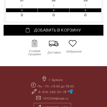
57
58
59
2
2
1
+
+
+
ДОБАВИТЬ В КОРЗИНУ
Условия
Избранное
Доставка
продажи
г. Брянск
Пн.- Пт. с 8:00 до 18:00
8-919-299-97-78
1972594@mail.ru