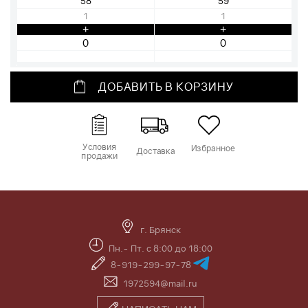
58
59
1
1
+
+
ДОБАВИТЬ В КОРЗИНУ
Условия
Избранное
Доставка
продажи
г. Брянск
Пн.- Пт. с 8:00 до 18:00
8-919-299-97-78
1972594@mail.ru