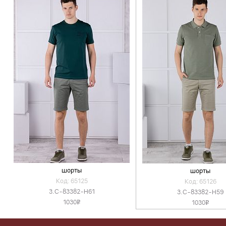
шорты
шорты
Код: 65125
Код: 65126
3.C-83382-H61
3.C-83382-H59
1030
1030
v
v