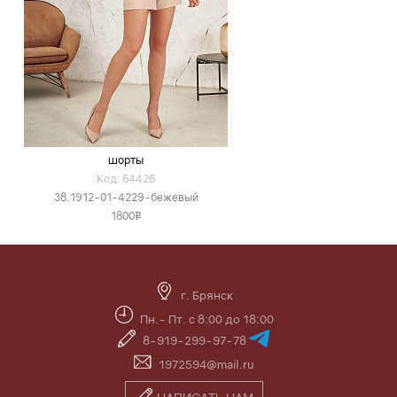
шорты
Код: 64426
38.1912-01-4229-бежевый
1800
v
г. Брянск
Пн.- Пт. с 8:00 до 18:00
8-919-299-97-78
1972594@mail.ru