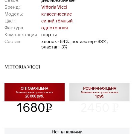
Сезон:
демисезонные
Бренд:
Vittoria Vicci
Модель:
классические
Цвет:
синий тёмный
Фактура:
однотонная
Комплектация:
шорты
Состав:
хлопок-64%, полиэстер-33%,
эластан-3%
ОПТОВАЯ ЦЕНА
РОЗНИЧНАЯ ЦЕНА
Минимальная сумма заказа
Минимальная сумма заказа
20 000 руб.
1 руб.
1680
2450
v
v
Нет в наличии