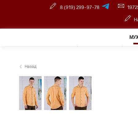
8 (919) 299-97-78
1972
Н
МУ
Главная
—
Оптовый интернет-магазин
—
Мужчина
Назад