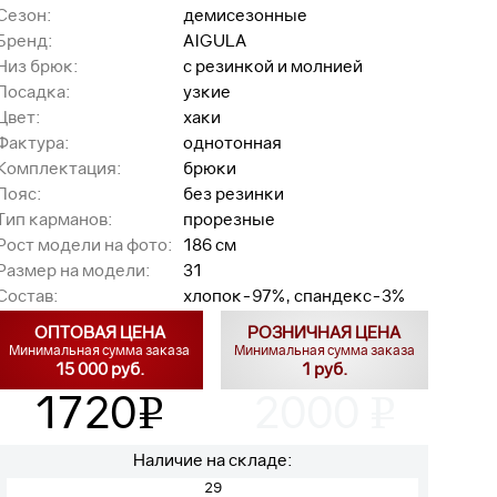
Сезон:
демисезонные
Бренд:
AIGULA
Низ брюк:
с резинкой и молнией
Посадка:
узкие
Цвет:
хаки
Фактура:
однотонная
Комплектация:
брюки
Пояс:
без резинки
Тип карманов:
прорезные
Рост модели на фото:
186 см
Размер на модели:
31
Состав:
хлопок-97%, спандекс-3%
ОПТОВАЯ ЦЕНА
РОЗНИЧНАЯ ЦЕНА
Минимальная сумма заказа
Минимальная сумма заказа
15 000 руб.
1 руб.
1720
2000
v
v
Наличие на складе:
29