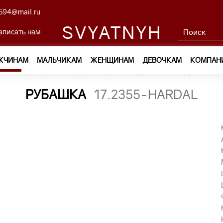
594@mail.ru
SVYATNYH
аписать нам
ЖЧИНАМ
МАЛЬЧИКАМ
ЖЕНЩИНАМ
ДЕВОЧКАМ
КОМПАН
м
—
Одежда
—
Сорочки с длинным рукавом
—
рубашка 17
РУБАШКА
17.2355-HARDAL