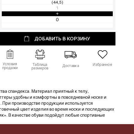
(44,5)
1
+
ДОБАВИТЬ В КОРЗИНУ
Условия
Таблица
Избранное
Доставка
продажи
размеров
ва спандекса. Материал приятный к телу,
ггеры удобны и комфортны в повседневной носке и
и. При производстве продукции используется
говечный цвет изделия во время носки и последующих
ик». В качестве обуви подойдут любые спортивные