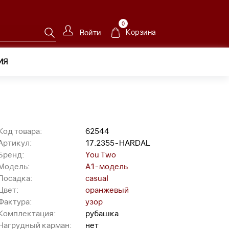
0
Корзина
Войти
ИЯ
.2355-HARDAL
Код товара:
62544
Артикул:
17.2355-HARDAL
Бренд:
You Two
Модель:
A1-модель
Посадка:
casual
Цвет:
оранжевый
Фактура:
узор
Комплектация:
рубашка
Нагрудный карман:
нет