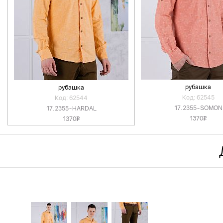
рубашка
рубашка
Код: 62545
Код: 62544
17.2355-SOMON
17.2355-HARDAL
1370
1370
v
v