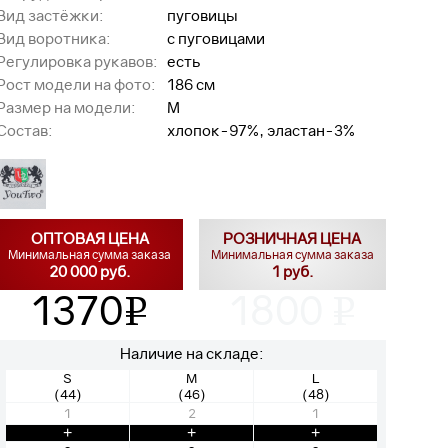
Вид застёжки:
пуговицы
Вид воротника:
с пуговицами
Регулировка рукавов:
есть
Рост модели на фото:
186 см
Размер на модели:
M
Состав:
хлопок-97%, эластан-3%
ОПТОВАЯ ЦЕНА
РОЗНИЧНАЯ ЦЕНА
Минимальная сумма заказа
Минимальная сумма заказа
20 000 руб.
1 руб.
1370
1800
v
v
Наличие на складе:
S
M
L
(44)
(46)
(48)
1
2
1
+
+
+