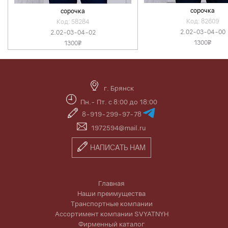
сорочка
сорочка
Код: 82609
Код: 58284
2.02-03-04-00
2.02-03-04-02
1300
1300
v
v
г. Брянск
Пн.- Пт. с 8:00 до 18:00
8-919-299-97-78
1972594@mail.ru
НАПИСАТЬ НАМ
Главная
Наши преимущества
Транспортные компании
Ассортимент компании SVYATNYH
Фирменный каталог