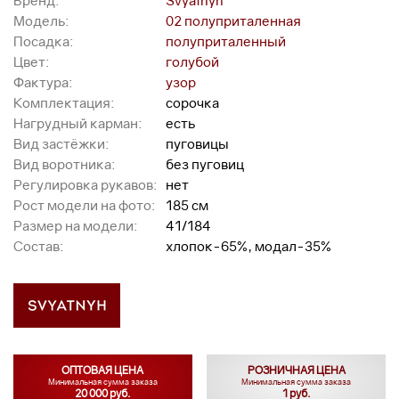
Бренд:
Svyatnyh
Модель:
02 полуприталенная
Посадка:
полуприталенный
Цвет:
голубой
Фактура:
узор
Комплектация:
сорочка
Нагрудный карман:
есть
Вид застёжки:
пуговицы
Вид воротника:
без пуговиц
Регулировка рукавов:
нет
Рост модели на фото:
185 см
Размер на модели:
41/184
Состав:
хлопок-65%, модал-35%
ОПТОВАЯ ЦЕНА
РОЗНИЧНАЯ ЦЕНА
Минимальная сумма заказа
Минимальная сумма заказа
20 000 руб.
1 руб.