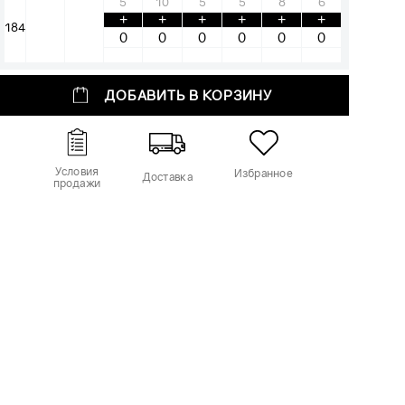
5
10
5
5
8
6
+
+
+
+
+
+
184
ДОБАВИТЬ В КОРЗИНУ
Условия
Избранное
Доставка
продажи