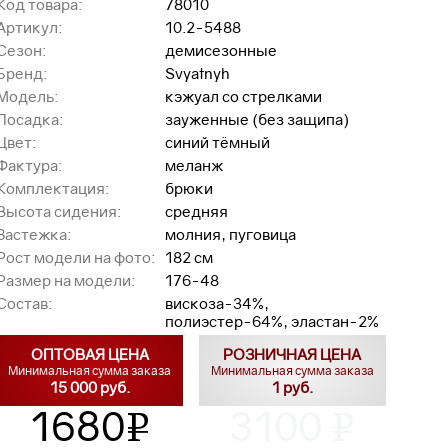
Код товара:
78010
Артикул:
10.2-5488
Сезон:
демисезонные
Бренд:
Svyatnyh
Модель:
кэжуал со стрелками
Посадка:
зауженные (без защипа)
Цвет:
синий тёмный
Фактура:
меланж
Комплектация:
брюки
Высота сидения:
средняя
Застежка:
молния, пуговица
Рост модели на фото:
182 см
Размер на модели:
176-48
Состав:
вискоза-34%,
полиэстер-64%, эластан-2%
ОПТОВАЯ ЦЕНА
РОЗНИЧНАЯ ЦЕНА
Минимальная сумма заказа
Минимальная сумма заказа
15 000 руб.
1 руб.
1680
3100
v
v