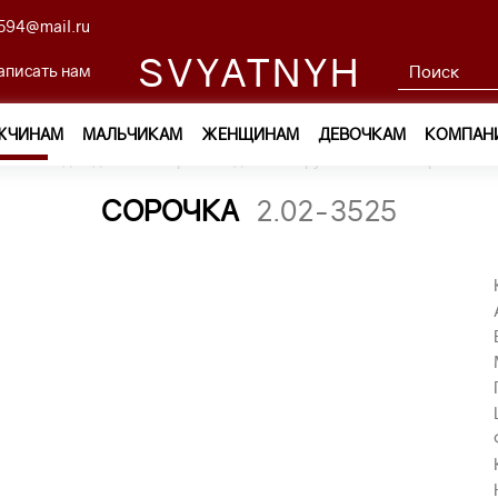
594@mail.ru
SVYATNYH
аписать нам
ЖЧИНАМ
МАЛЬЧИКАМ
ЖЕНЩИНАМ
ДЕВОЧКАМ
КОМПАН
м
—
Одежда
—
Сорочки с длинным рукавом
—
сорочка 2.
СОРОЧКА
2.02-3525