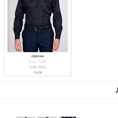
сорочка
Код: 77288
2.02-3525
1560
v