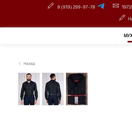
8 (919) 299-97-78
1972
Н
МУ
Главная
—
Оптовый интернет-магазин
—
Мужчина
Назад