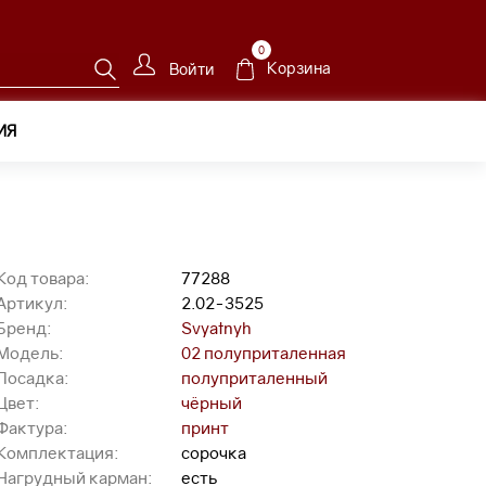
0
Корзина
Войти
ИЯ
02-3525
Код товара:
77288
Артикул:
2.02-3525
Бренд:
Svyatnyh
Модель:
02 полуприталенная
Посадка:
полуприталенный
Цвет:
чёрный
Фактура:
принт
Комплектация:
сорочка
Нагрудный карман:
есть