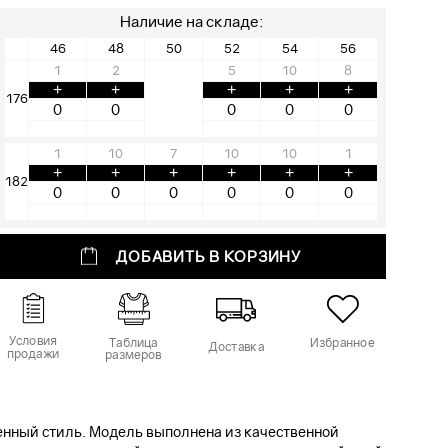
Наличие на складе:
46
48
50
52
54
56
1
2
5
10
8
+
+
+
+
+
176
1
10
7
10
10
1
+
+
+
+
+
+
182
ДОБАВИТЬ В КОРЗИНУ
Условия
Таблица
Избранное
Доставка
продажи
размеров
енный стиль. Модель выполнена из качественной