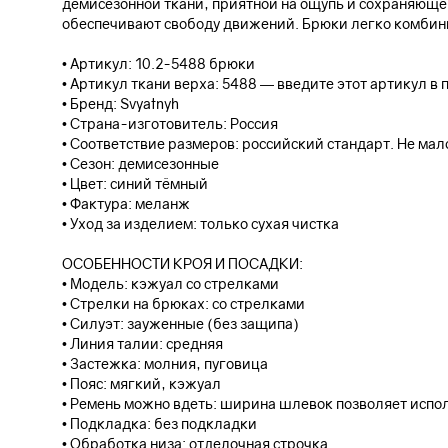
демисезонной ткани, приятной на ощупь и сохраняющей
обеспечивают свободу движений. Брюки легко комбини
• Артикул: 10.2-5488 брюки
• Артикул ткани верха: 5488 — введите этот артикул в
• Бренд: Svyatnyh
• Страна-изготовитель: Россия
• Соответствие размеров: российский стандарт. Не ма
• Сезон: демисезонные
• Цвет: синий тёмный
• Фактура: меланж
• Уход за изделием: только сухая чистка
ОСОБЕННОСТИ КРОЯ И ПОСАДКИ:
• Модель: кэжуал со стрелками
• Стрелки на брюках: со стрелками
• Силуэт: зауженные (без защипа)
• Линия талии: средняя
• Застежка: молния, пуговица
• Пояс: мягкий, кэжуал
• Ремень можно вдеть: ширина шлевок позволяет исполь
• Подкладка: без подкладки
• Обработка низа: отделочная строчка