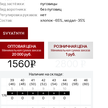
Вид застёжки:
пуговицы
Вид воротника:
без пуговиц
Регулировка рукавов:
нет
Состав:
хлопок-65%, модал-35%
ОПТОВАЯ ЦЕНА
РОЗНИЧНАЯ ЦЕНА
Минимальная сумма заказа
Минимальная сумма заказа
20 000 руб.
1 руб.
1560
2800
v
v
Наличие на складе:
39
40
41
42
43
44
45
46
(46)
(48)
(50)
(52)
(54)
(56)
(58)
(60)
5
5
9
9
9
10
+
+
+
+
+
+
176