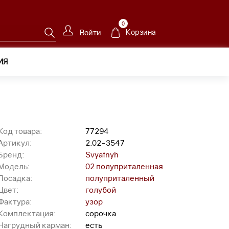
0
Корзина
Войти
ИЯ
02-3547
Код товара:
77294
Артикул:
2.02-3547
Бренд:
Svyatnyh
Модель:
02 полуприталенная
Посадка:
полуприталенный
Цвет:
голубой
Фактура:
узор
Комплектация:
сорочка
Нагрудный карман:
есть