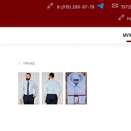
8 (919) 299-97-78
1972
Н
МУ
Главная
—
Оптовый интернет-магазин
—
Мужчина
Назад