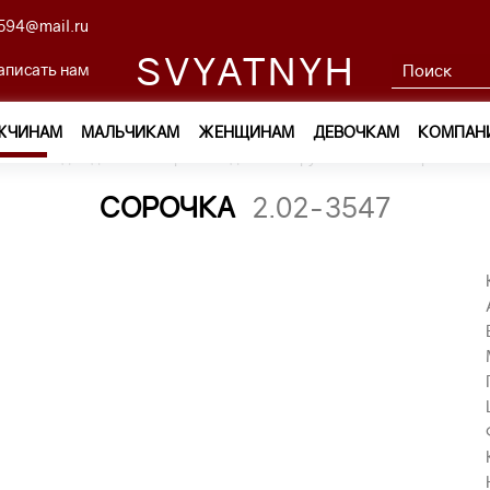
594@mail.ru
SVYATNYH
аписать нам
ЖЧИНАМ
МАЛЬЧИКАМ
ЖЕНЩИНАМ
ДЕВОЧКАМ
КОМПАН
м
—
Одежда
—
Сорочки с длинным рукавом
—
сорочка 2.
СОРОЧКА
2.02-3547