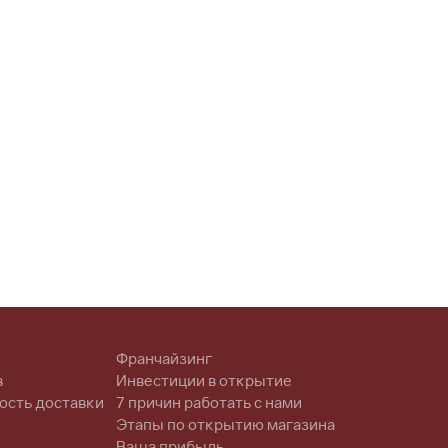
Франчайзинг
в
Инвестиции в открытие
ость доставки
7 причин работать с нами
Этапы по открытию магазина
Ваша прибыль