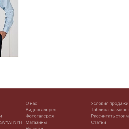
О нас
Условия продажи
Видеогалерея
Таблица размеро
и
Фотогалерея
Рассчитать стоим
 SVYATNYH
Магазины
Статьи
Новости