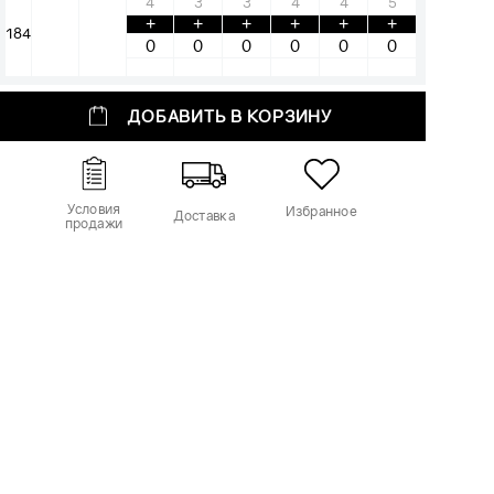
4
3
3
4
4
5
+
+
+
+
+
+
184
ДОБАВИТЬ В КОРЗИНУ
Условия
Избранное
Доставка
продажи