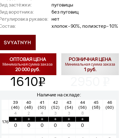
Вид застёжки:
пуговицы
Вид воротника:
без пуговиц
Регулировка рукавов:
нет
Состав:
хлопок-90%, полиэстер-10%
ОПТОВАЯ ЦЕНА
РОЗНИЧНАЯ ЦЕНА
Минимальная сумма заказа
Минимальная сумма заказа
20 000 руб.
1 руб.
1610
2950
v
v
Наличие на складе:
39
40
41
42
43
44
45
46
(46)
(48)
(50)
(52)
(54)
(56)
(58)
(60)
4
2
4
3
3
8
+
+
+
+
+
+
176