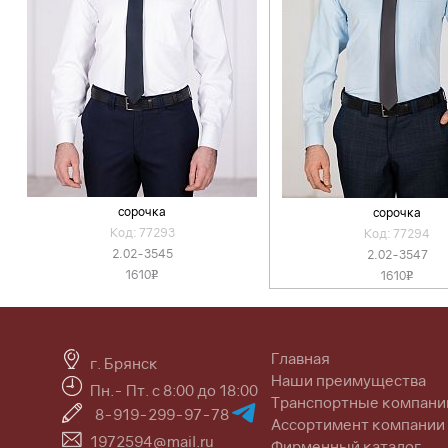
сорочка
сорочка
Код: 77293
Код: 77294
2.02-3545
2.02-3547
1610
1610
v
v
Главная
г. Брянск
Наши преимущества
Пн.- Пт. с 8:00 до 18:00
Транспортные компани
8-919-299-97-78
Ассортимент компании
1972594@mail.ru
Фирменный каталог