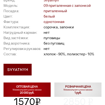
Бренд:
Svyatnyh
Модель:
09 приталенная с запонкой
Посадка:
приталенный
Цвет:
белый
Фактура:
однотонная
Комплектация:
сорочка, запонки
Нагрудный карман:
нет
Вид застёжки:
пуговицы
Вид воротника:
без пуговиц
Регулировка рукавов:
нет
Состав:
хлопок-90%, полиэстер-10%
ОПТОВАЯ ЦЕНА
РОЗНИЧНАЯ ЦЕНА
Минимальная сумма заказа
Минимальная сумма заказа
20 000 руб.
1 руб.
1570
2850
v
v