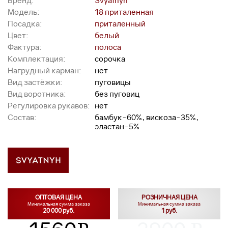
Бренд:
Svyatnyh
Модель:
18 приталенная
Посадка:
приталенный
Цвет:
белый
Фактура:
полоса
Комплектация:
сорочка
Нагрудный карман:
нет
Вид застёжки:
пуговицы
Вид воротника:
без пуговиц
Регулировка рукавов:
нет
Состав:
бамбук-60%, вискоза-35%,
эластан-5%
ОПТОВАЯ ЦЕНА
РОЗНИЧНАЯ ЦЕНА
Минимальная сумма заказа
Минимальная сумма заказа
20 000 руб.
1 руб.