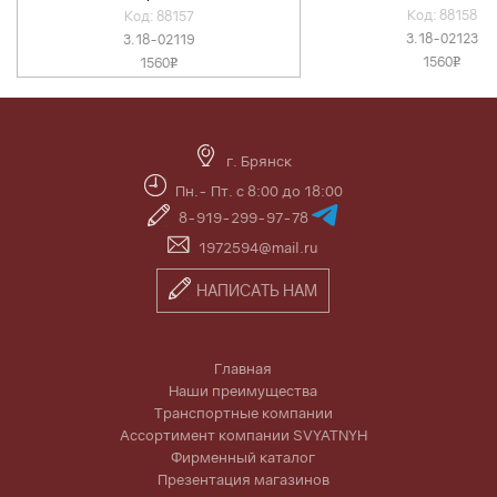
Код: 88158
Код: 88157
3.18-02123
3.18-02119
1560
1560
v
v
г. Брянск
Пн.- Пт. с 8:00 до 18:00
8-919-299-97-78
1972594@mail.ru
НАПИСАТЬ НАМ
Главная
Наши преимущества
Транспортные компании
Ассортимент компании SVYATNYH
Фирменный каталог
Презентация магазинов