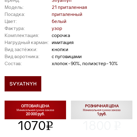
Бренд:
Svyatnyh
Модель:
21 приталенная
Посадка:
приталенный
Цвет:
белый
Фактура:
узор
Комплектация:
сорочка
Нагрудный карман:
имитация
Вид застёжки:
кнопки
Вид воротника:
с пуговицами
Состав:
хлопок-90%, полиэстер-10%
ОПТОВАЯ ЦЕНА
РОЗНИЧНАЯ ЦЕНА
Минимальная сумма заказа
Минимальная сумма заказа
20 000 руб.
1 руб.
1070
1800
v
v