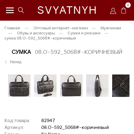
0
SVYATNYH
Главная
—
Оптовый интернет-магазин
—
Мужчинам
—
Обувь и аксессуары
—
Сумки и рюкзаки
—
сумка 08.O-592_5068#-коричневый
СУМКА
08.O-592_5068#-КОРИЧНЕВЫЙ
Назад
Код товара:
82947
Артикул:
08.O-592_5068#-коричневый