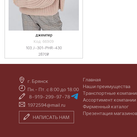
джемпер
Код: 66909
103.J-301-PHR-430
2870
v
Главная
г. Брянск
Наши преимущества
Пн.- Пт. с 8:00 до 18:00
Транспортные компани
8-919-299-97-78
Ассортимент компании
1972594@mail.ru
Фирменный каталог
Презентация магазино
НАПИСАТЬ НАМ