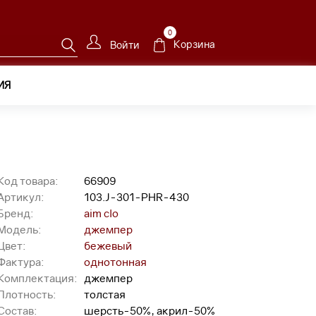
0
Корзина
Войти
ИЯ
Код товара:
66909
Артикул:
103.J-301-PHR-430
Бренд:
aim clo
Модель:
джемпер
Цвет:
бежевый
Фактура:
однотонная
Комплектация:
джемпер
Плотность:
толстая
Состав:
шерсть-50%, акрил-50%