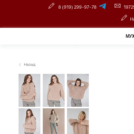
8 (919) 299-97-78
1972
Н
МУ
Главная
—
Оптовый интернет-магазин
—
Женщина
Назад