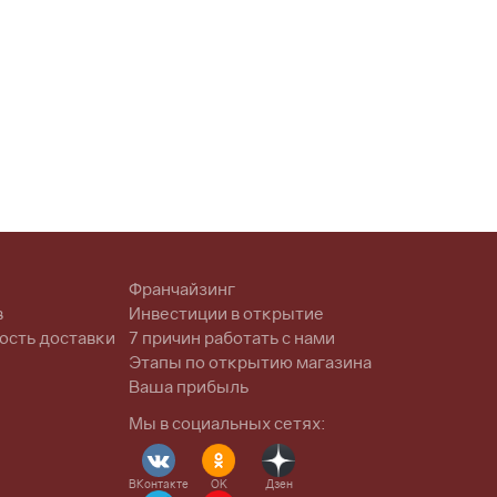
Франчайзинг
в
Инвестиции в открытие
ость доставки
7 причин работать с нами
Этапы по открытию магазина
Ваша прибыль
Мы в социальных сетях:
ВКонтакте
OK
Дзен