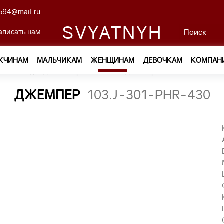
594@mail.ru
SVYATNYH
аписать нам
ЖЧИНАМ
МАЛЬЧИКАМ
ЖЕНЩИНАМ
ДЕВОЧКАМ
КОМПАН
м
—
Одежда
—
Трикотаж
—
джемпер 103.J-301-PHR-430
ДЖЕМПЕР
103.J-301-PHR-430