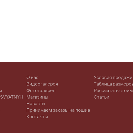
О нас
Условия продажи
Видеогалерея
Таблица размеро
и
Фотогалерея
Рассчитать стоим
 SVYATNYH
Магазины
Статьи
Новости
в
Принимаем заказы на пошив
Контакты