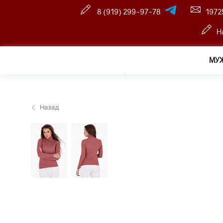
8 (919) 299-97-78
1972
Н
МУ
Главная
—
Оптовый интернет-магазин
—
Женщина
Назад