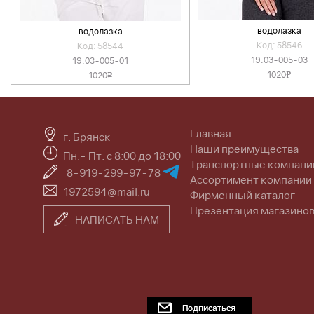
водолазка
водолазка
Код: 58546
Код: 58544
19.03-005-03
19.03-005-01
1020
1020
v
v
Главная
г. Брянск
Наши преимущества
Пн.- Пт. с 8:00 до 18:00
Транспортные компани
8-919-299-97-78
Ассортимент компании
1972594@mail.ru
Фирменный каталог
Презентация магазино
НАПИСАТЬ НАМ