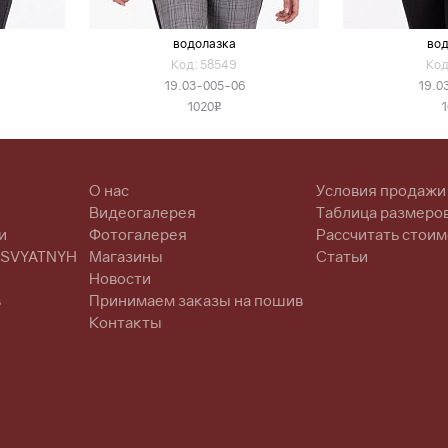
водолазка
вод
Код: 58549
Код
19.03-005-06
19.0
1020
1
v
О нас
Условия продажи
Видеогалерея
Таблица размеро
и
Фотогалерея
Рассчитать стоим
 SVYATNYH
Магазины
Статьи
Новости
в
Принимаем заказы на пошив
Контакты