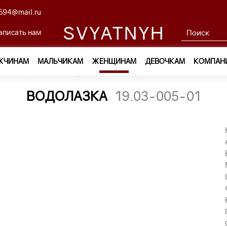
594@mail.ru
SVYATNYH
аписать нам
ЖЧИНАМ
МАЛЬЧИКАМ
ЖЕНЩИНАМ
ДЕВОЧКАМ
КОМПАН
м
—
Одежда
—
Трикотаж
—
водолазка 19.03-005-01
ВОДОЛАЗКА
19.03-005-01