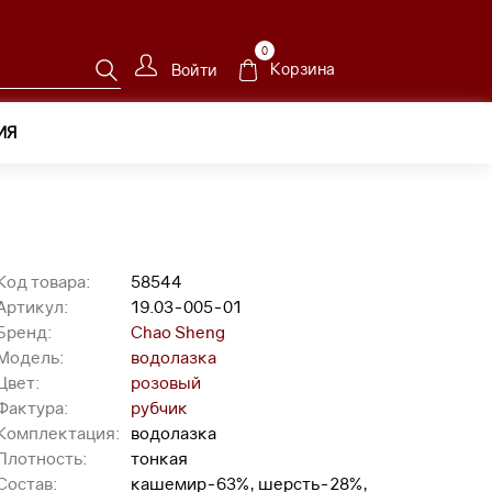
0
Корзина
Войти
ИЯ
Код товара:
58544
Артикул:
19.03-005-01
Бренд:
Chao Sheng
Модель:
водолазка
Цвет:
розовый
Фактура:
рубчик
Комплектация:
водолазка
Плотность:
тонкая
Состав:
кашемир-63%, шерсть-28%,