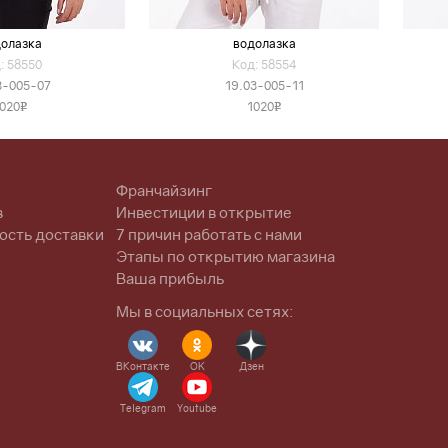
олазка
водолазка
: 58550
Код: 58554
3-005-07
19.03-005-11
020
1020
v
v
Франчайзинг
в
Инвестиции в открытие
ость доставки
7 причин работать с нами
Этапы по открытию магазина
Ваша прибыль
Мы в социальных сетях:
ВКонтакте
OK
Дзен
Telegram
Youtube