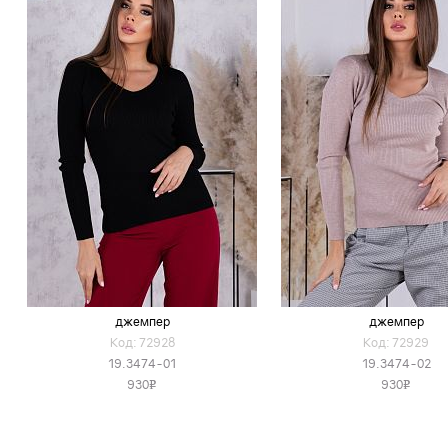
джемпер
джемпер
Код: 72928
Код: 72929
19.3474-01
19.3474-02
930
930
v
v