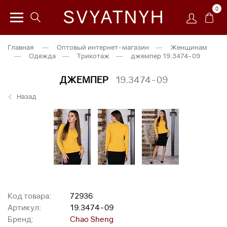
0
SVYATNYH
Главная
—
Оптовый интернет-магазин
—
Женщинам
—
Одежда
—
Трикотаж
—
джемпер 19.3474-09
ДЖЕМПЕР
19.3474-09
Назад
Код товара:
72936
Артикул:
19.3474-09
Бренд:
Chao Sheng