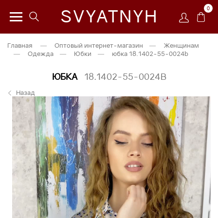
0
SVYATNYH
Главная
—
Оптовый интернет-магазин
—
Женщинам
—
Одежда
—
Юбки
—
юбка 18.1402-55-0024b
ЮБКА
18.1402-55-0024B
Назад