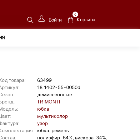
0
Корзина
Войти
ИЯ
Код товара:
63499
Артикул:
18.1402-55-0050d
Сезон:
демисезонные
Бренд:
TRIMONTI
Модель:
юбка
Цвет:
мультиколор
Фактура:
узор
Комплектация:
юбка, ремень
Состав:
полиэфир-64%, вискоза-34%,