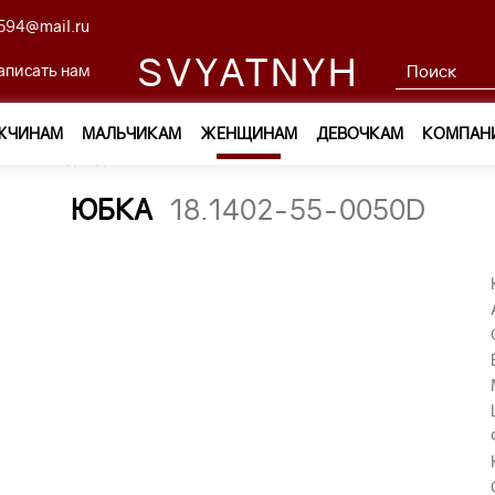
594@mail.ru
SVYATNYH
аписать нам
ЖЧИНАМ
МАЛЬЧИКАМ
ЖЕНЩИНАМ
ДЕВОЧКАМ
КОМПАН
м
—
Одежда
—
Юбки
—
юбка 18.1402-55-0050d
ЮБКА
18.1402-55-0050D