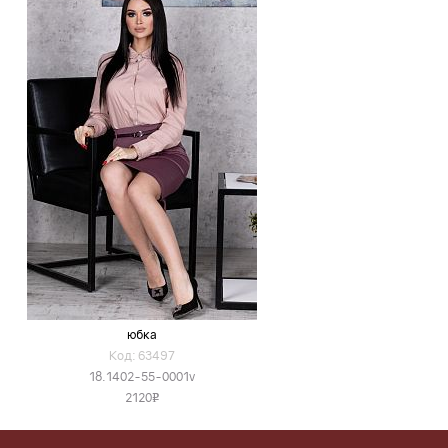
юбка
Код: 63497
18.1402-55-0001v
2120
v