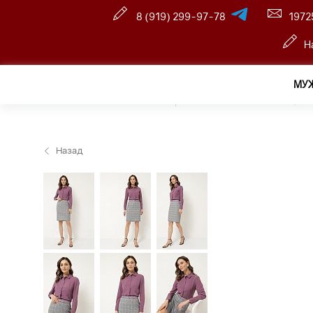
8 (919) 299-97-78
1972
Н
МУ
Главная
—
Оптовый интернет-магазин
—
Женщина
Назад