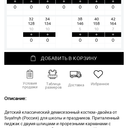
+
+
+
+
+
+
+
32
34
38
40
42
128
134
146
158
164
10
10
5
10
7
+
+
+
+
+
ДОБАВИТЬ В КОРЗИНУ
Условия
Таблица
Избранное
Доставка
продажи
размеров
Описание:
Детский классический демисезонный костюм-двойка от
Svyatnyh (Россия) для школы и праздников. Приталенный
пиджак с двумя шлицами и прорезными карманами с