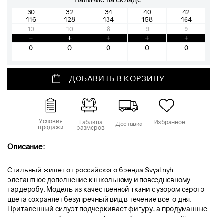
30
32
34
40
42
116
128
134
158
164
10
10
8
9
9
+
+
+
+
+
ДОБАВИТЬ В КОРЗИНУ
Условия
Таблица
Избранное
Доставка
продажи
размеров
Описание:
Стильный жилет от российского бренда Svyatnyh —
элегантное дополнение к школьному и повседневному
гардеробу. Модель из качественной ткани с узором серого
цвета сохраняет безупречный вид в течение всего дня.
Приталенный силуэт подчёркивает фигуру, а продуманные