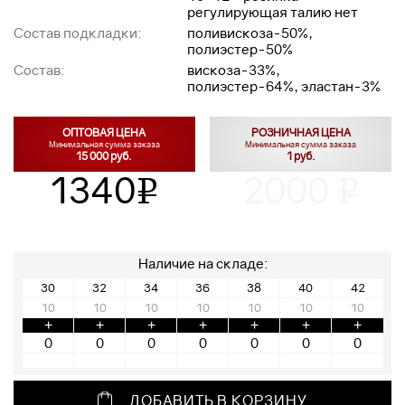
регулирующая талию нет
Состав подкладки:
поливискоза-50%,
полиэстер-50%
Состав:
вискоза-33%,
полиэстер-64%, эластан-3%
ОПТОВАЯ ЦЕНА
РОЗНИЧНАЯ ЦЕНА
Минимальная сумма заказа
Минимальная сумма заказа
15 000 руб.
1 руб.
1340
2000
v
v
Наличие на складе:
30
32
34
36
38
40
42
10
10
10
10
10
10
10
+
+
+
+
+
+
+
ДОБАВИТЬ В КОРЗИНУ