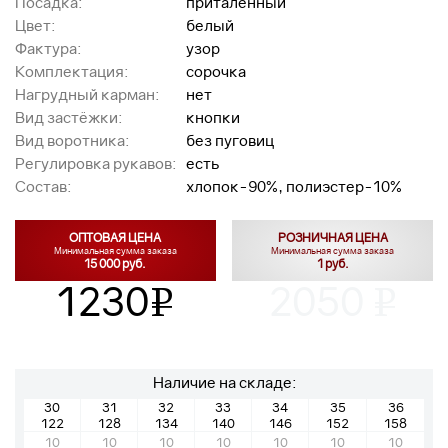
Посадка:
приталенный
Цвет:
белый
Фактура:
узор
Комплектация:
сорочка
Нагрудный карман:
нет
Вид застёжки:
кнопки
Вид воротника:
без пуговиц
Регулировка рукавов:
есть
Состав:
хлопок-90%, полиэстер-10%
ОПТОВАЯ ЦЕНА
РОЗНИЧНАЯ ЦЕНА
Минимальная сумма заказа
Минимальная сумма заказа
15 000 руб.
1 руб.
1230
2050
v
v
Наличие на складе:
30
31
32
33
34
35
36
122
128
134
140
146
152
158
10
10
10
10
10
10
10