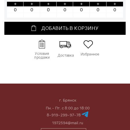
+
+
+
+
+
+
+
ДОБАВИТЬ В КОРЗИНУ
Условия
Избранное
Доставка
продажи
г. Брянск
Пн.- Пт. с 8:00 до 18:00
8-919-299-97-78
1972594@mail.ru