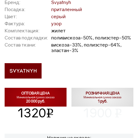
Бренд:
Svyatnyh
Посадка:
приталенный
Цвет:
серый
Фактура:
узор
Комплектация:
жилет
Состав подкладки:
поливискоза-50%, полиэстер-50%
Состав ткани:
вискоза-33%, полиэстер-64%,
эластан-3%
ОПТОВАЯ ЦЕНА
РОЗНИЧНАЯ ЦЕНА
Минимальная сумма заказа
Минимальная сумма заказа
20 000 руб.
1 руб.
1320
1900
v
v
Наличие на складе: