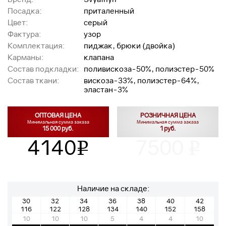
Посадка:
приталенный
Цвет:
серый
Фактура:
узор
Комплектация:
пиджак, брюки (двойка)
Карманы:
клапана
Состав подкладки:
поливискоза-50%, полиэстер-50%
Состав ткани:
вискоза-33%, полиэстер-64%,
эластан-3%
ОПТОВАЯ ЦЕНА
РОЗНИЧНАЯ ЦЕНА
Минимальная сумма заказа
Минимальная сумма заказа
15 000 руб.
1 руб.
4140
7500
v
v
Наличие на складе:
30
32
34
36
38
40
42
116
122
128
134
140
152
158
10
10
10
5
4
4
10