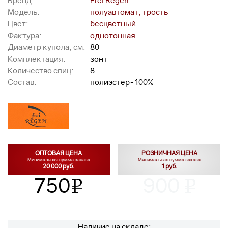
Бренд:
Frei Regen
Модель:
полуавтомат, трость
Цвет:
бесцветный
Фактура:
однотонная
Диаметр купола, см:
80
Комплектация:
зонт
Количество спиц:
8
Состав:
полиэстер-100%
ОПТОВАЯ ЦЕНА
РОЗНИЧНАЯ ЦЕНА
Минимальная сумма заказа
Минимальная сумма заказа
20 000 руб.
1 руб.
750
900
v
v
Наличие на складе: