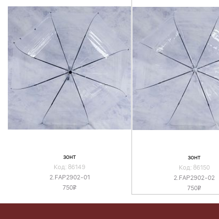
зонт
зонт
Код: 86149
Код: 86150
2.FAP2902-01
2.FAP2902-02
750
750
v
v