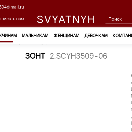
594@mail.ru
SVYATNYH
аписать нам
ЖЧИНАМ
МАЛЬЧИКАМ
ЖЕНЩИНАМ
ДЕВОЧКАМ
КОМПАН
м
—
Обувь и аксессуары
—
Зонты
—
зонт 2.SCYH3509-06
ЗОНТ
2.SCYH3509-06