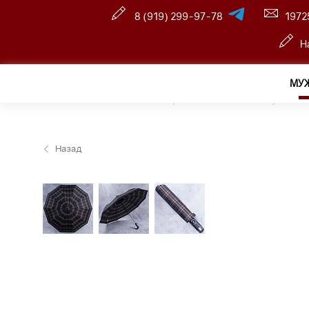
8 (919) 299-97-78
1972
Н
МУ
Главная
—
Оптовый интернет-магазин
—
Мужчина
Назад