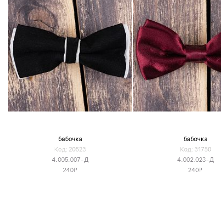
бабочка
бабочка
Код: 20523
Код: 31750
4.005.007-Д
4.002.023-Д
240
240
v
v