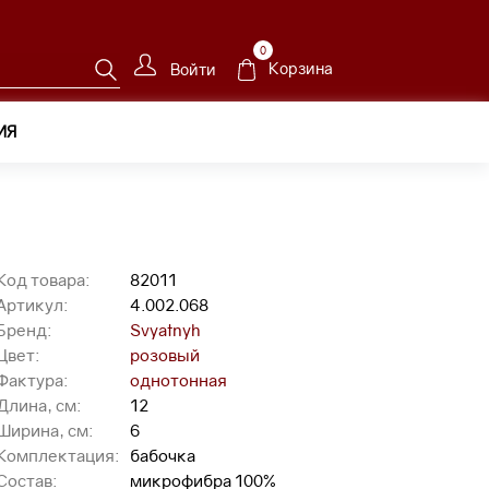
0
Корзина
Войти
ИЯ
Код товара:
82011
Артикул:
4.002.068
Бренд:
Svyatnyh
Цвет:
розовый
Фактура:
однотонная
Длина, см:
12
Ширина, см:
6
Комплектация:
бабочка
Состав:
микрофибра 100%