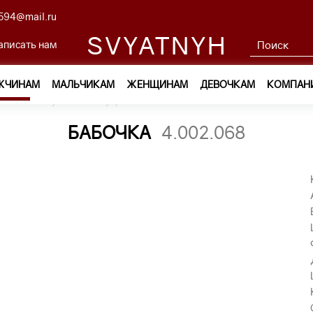
594@mail.ru
SVYATNYH
аписать нам
ЖЧИНАМ
МАЛЬЧИКАМ
ЖЕНЩИНАМ
ДЕВОЧКАМ
КОМПАН
ам
—
Обувь и аксессуары
—
Бабочки
—
бабочка 4.002.068
БАБОЧКА
4.002.068