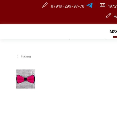
8 (919) 299-97-78
1972
Н
МУ
Главная
—
Розничный интернет магазин
—
Мужчин
Назад