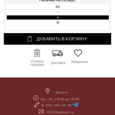
52
1
+
ДОБАВИТЬ В КОРЗИНУ
Условия
Избранное
Доставка
продажи
г. Брянск
Пн.- Пт. с 8:00 до 18:00
8-919-299-97-78
1972594@mail.ru