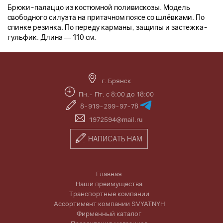
Брюки-палаццо из костюмной поливискозы. Модель
свободного силуэта на притачном поясе со шлёвками. По
спинке резинка. По переду карманы, защипы и застежка-
гульфик. Длина — 110 см.
г. Брянск
Пн.- Пт. с 8:00 до 18:00
8-919-299-97-78
1972594@mail.ru
НАПИСАТЬ НАМ
Главная
Наши преимущества
Транспортные компании
Ассортимент компании SVYATNYH
Фирменный каталог