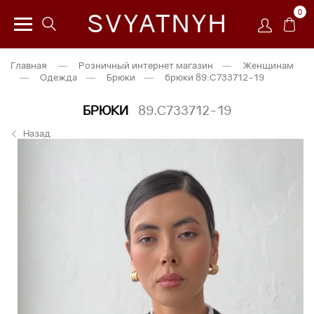
0
SVYATNYH
Главная
—
Розничный интернет магазин
—
Женщинам
—
Одежда
—
Брюки
—
брюки 89.С733712-19
БРЮКИ
89.С733712-19
Назад