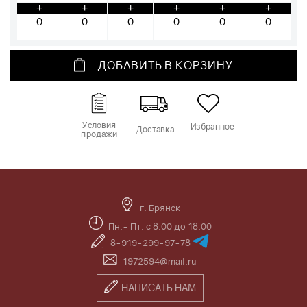
+
+
+
+
+
+
ДОБАВИТЬ В КОРЗИНУ
Условия
Избранное
Доставка
продажи
г. Брянск
Пн.- Пт. с 8:00 до 18:00
8-919-299-97-78
1972594@mail.ru
НАПИСАТЬ НАМ