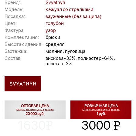
Бренд:
Svyatnyh
Модель:
кэжуал со стрелками
Посадка:
зауженные (без защипа)
Цвет:
голубой
Фактура:
узор
Комплектация:
брюки
Высота сидения:
средняя
Застежка:
молния, пуговица
Состав:
вискоза-33%, полиэстер-64%,
эластан-3%
ОПТОВАЯ ЦЕНА
РОЗНИЧНАЯ ЦЕНА
Минимальная сумма заказа
Минимальная сумма заказа
20 000 руб.
1 руб.
1630
3000
v
v