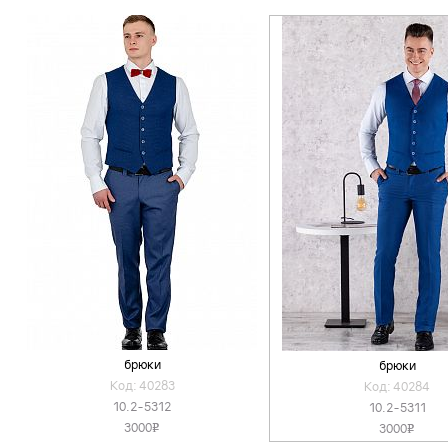
брюки
брюки
Код: 40283
Код: 40284
10.2-5312
10.2-5311
3000
3000
v
v