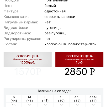
Посадка:
приталенный
Цвет:
белый
Фактура:
однотонная
Комплектация:
сорочка, запонки
Нагрудный карман:
нет
Вид застёжки:
пуговицы
Вид воротника:
без пуговиц
Регулировка рукавов:
нет
Состав:
хлопок-90%, полиэстер-10%
ОПТОВАЯ ЦЕНА
РОЗНИЧНАЯ ЦЕНА
Минимальная сумма заказа
Минимальная сумма заказа
15 000 руб.
1 руб.
1570
2850
v
v
Наличие на складе:
S
M
L
XL
XXL
XXXL
(44)
(46)
(48)
(50)
(52)
(54)
10
10
10
10
10
10