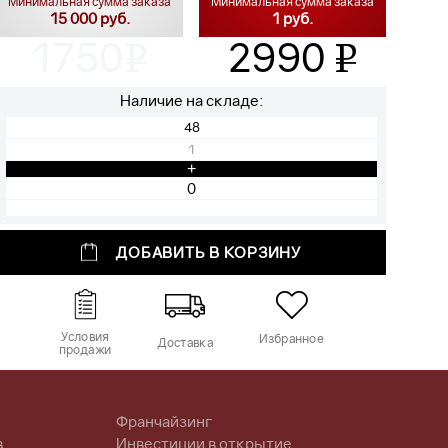
Минимальная сумма заказа
Минимальная сумма заказа
15 000 руб.
1 руб.
1750
2990
v
v
Наличие на складе:
48
1
+
ДОБАВИТЬ В КОРЗИНУ
Условия
Избранное
Доставка
продажи
Франчайзинг
в
Инвестиции в открытие