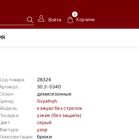
0
Корзина
Войти
ИЯ
Код товара:
28324
Артикул:
30.3-5340
Сезон:
демисезонные
Бренд:
Svyatnyh
Модель:
кэжуал без стрелок
Посадка:
узкие (без защипа)
Цвет:
серый
Фактура:
узор
Комплектация:
брюки