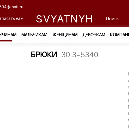
594@mail.ru
SVYATNYH
аписать нам
ЖЧИНАМ
МАЛЬЧИКАМ
ЖЕНЩИНАМ
ДЕВОЧКАМ
КОМПАН
ам
—
Одежда
—
Брюки
—
брюки 30.3-5340
БРЮКИ
30.3-5340