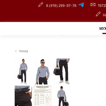
8 (919) 299-97-78
1972
Н
МУ
Главная
—
Розничный интернет магазин
—
Мужчин
Назад