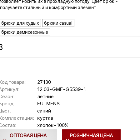
озволяет носить их в прохладную погоду. Цвет брюк -
ы получаете стильный и комфортный элемент
брюки для худых
брюки casual
брюки демисезонные
З
Код товара:
27130
Артикул:
12.03-GMF-G5539-1
Сезон:
летние
Бренд:
EU-MENS
Цвет:
синий
Комплектация:
куртка
Состав:
хлопок-100%
ОПТОВАЯ ЦЕНА
РОЗНИЧНАЯ ЦЕНА