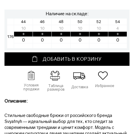
Наличие на складе:
44
46
48
50
52
54
10
10
10
10
10
4
+
+
+
+
+
+
176
ДОБАВИТЬ В КОРЗИНУ
Условия
Таблица
Избранное
Доставка
продажи
размеров
Описание:
Стильные свободные брюки от российского бренда
Svyatnyh — идеальный выбор для тех, кто следит за
современными трендами и ценит комфорт. Модель с
широким силуэтом и двумя защипами создаёт актуальный