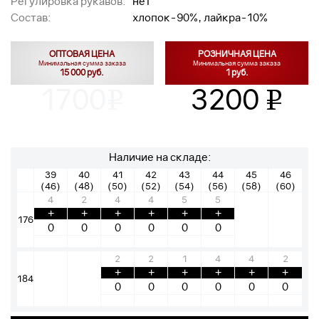
Регулировка рукавов:
нет
Состав:
хлопок-90%, лайкра-10%
ОПТОВАЯ ЦЕНА
РОЗНИЧНАЯ ЦЕНА
Минимальная сумма заказа
Минимальная сумма заказа
15 000 руб.
1 руб.
1700
3200
v
v
Наличие на складе:
39
40
41
42
43
44
45
46
(46)
(48)
(50)
(52)
(54)
(56)
(58)
(60)
4
2
4
4
5
5
+
+
+
+
+
+
176
2
2
1
4
4
2
+
+
+
+
+
+
184