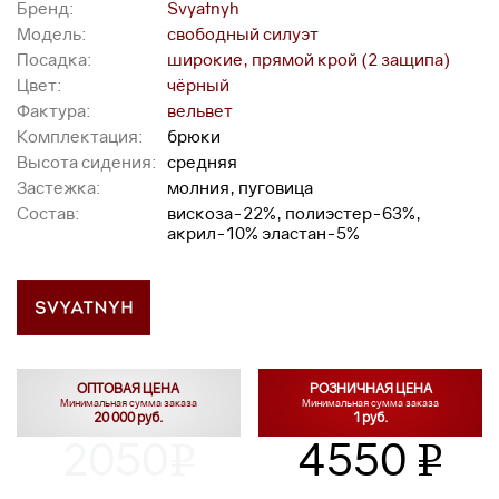
Бренд:
Svyatnyh
Модель:
свободный силуэт
Посадка:
широкие, прямой крой (2 защипа)
Цвет:
чёрный
Фактура:
вельвет
Комплектация:
брюки
Высота сидения:
средняя
Застежка:
молния, пуговица
Состав:
вискоза-22%, полиэстер-63%,
акрил-10% эластан-5%
ОПТОВАЯ ЦЕНА
РОЗНИЧНАЯ ЦЕНА
Минимальная сумма заказа
Минимальная сумма заказа
20 000 руб.
1 руб.
2050
4550
v
v