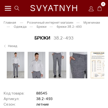
0
SVYATNYH
Главная
—
Розничный интернет магазин
—
Мужчинам
—
Одежда
—
Брюки
—
брюки 38.2-493
БРЮКИ
38.2-493
Назад
Код товара:
88545
Артикул:
38.2-493
Сезон:
летние