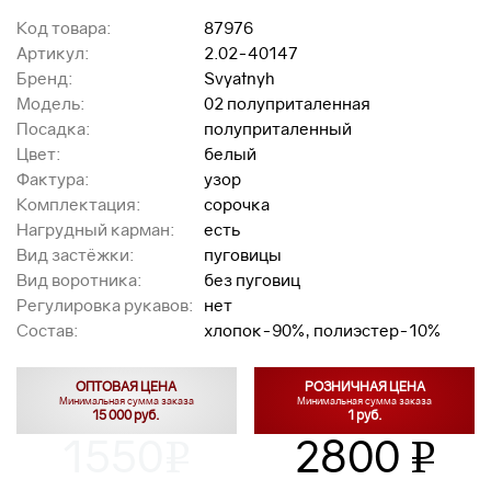
Код товара:
87976
Артикул:
2.02-40147
Бренд:
Svyatnyh
Модель:
02 полуприталенная
Посадка:
полуприталенный
Цвет:
белый
Фактура:
узор
Комплектация:
сорочка
Нагрудный карман:
есть
Вид застёжки:
пуговицы
Вид воротника:
без пуговиц
Регулировка рукавов:
нет
Состав:
хлопок-90%, полиэстер-10%
ОПТОВАЯ ЦЕНА
РОЗНИЧНАЯ ЦЕНА
Минимальная сумма заказа
Минимальная сумма заказа
15 000 руб.
1 руб.
1550
2800
v
v