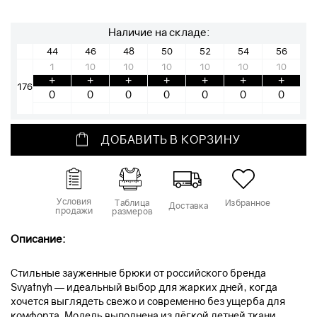
Наличие на складе:
44
46
48
50
52
54
56
1
10
10
10
10
10
10
+
+
+
+
+
+
+
176
ДОБАВИТЬ В КОРЗИНУ
Условия
Таблица
Избранное
Доставка
продажи
размеров
Описание:
Стильные зауженные брюки от российского бренда
Svyatnyh — идеальный выбор для жарких дней, когда
хочется выглядеть свежо и современно без ущерба для
комфорта. Модель выполнена из лёгкой летней ткани,