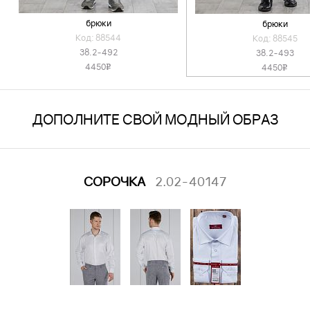
брюки
брюки
Код: 88544
Код: 88545
38.2-492
38.2-493
4450
4450
v
v
ДОПОЛНИТЕ СВОЙ МОДНЫЙ ОБРАЗ
СОРОЧКА
2.02-40147