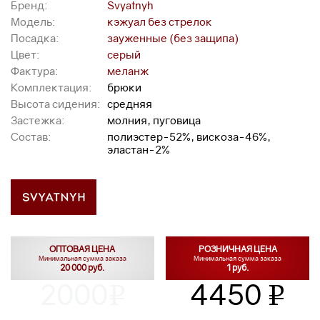
Бренд:
Svyatnyh
Модель:
кэжуал без стрелок
Посадка:
зауженные (без защипа)
Цвет:
серый
Фактура:
меланж
Комплектация:
брюки
Высота сидения:
средняя
Застежка:
молния, пуговица
Состав:
полиэстер-52%, вискоза-46%,
эластан-2%
ОПТОВАЯ ЦЕНА
РОЗНИЧНАЯ ЦЕНА
Минимальная сумма заказа
Минимальная сумма заказа
20 000 руб.
1 руб.
2000
4450
v
v