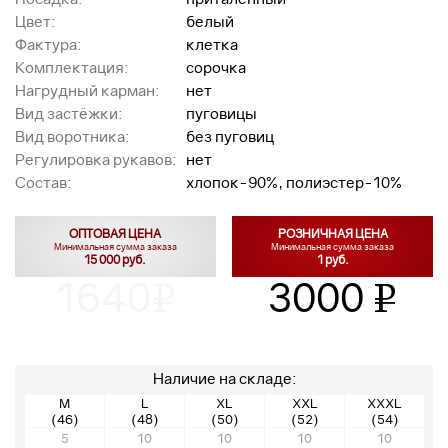
Цвет:
белый
Фактура:
клетка
Комплектация:
сорочка
Нагрудный карман:
нет
Вид застёжки:
пуговицы
Вид воротника:
без пуговиц
Регулировка рукавов:
нет
Состав:
хлопок-90%, полиэстер-10%
ОПТОВАЯ ЦЕНА
РОЗНИЧНАЯ ЦЕНА
Минимальная сумма заказа
Минимальная сумма заказа
15 000 руб.
1 руб.
1640
3000
v
v
Наличие на складе:
M
L
XL
XXL
XXXL
(46)
(48)
(50)
(52)
(54)
5
10
10
10
10