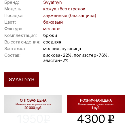
Бренд:
Svyatnyh
Модель:
кэжуал без стрелок
Посадка:
зауженные (без защипа)
Цвет:
бежевый
Фактура:
меланж
Комплектация:
брюки
Высота сидения:
средняя
Застежка:
молния, пуговица
Состав:
вискоза-22%, полиэстер-76%,
эластан-2%
ОПТОВАЯ ЦЕНА
РОЗНИЧНАЯ ЦЕНА
Минимальная сумма заказа
Минимальная сумма заказа
20 000 руб.
1 руб.
1950
4300
v
v