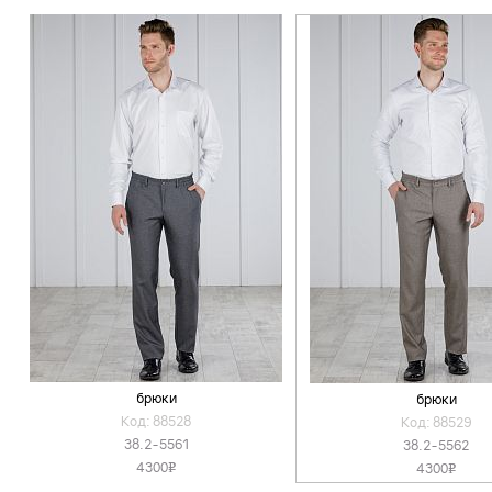
брюки
брюки
Код: 88528
Код: 88529
38.2-5561
38.2-5562
4300
4300
v
v