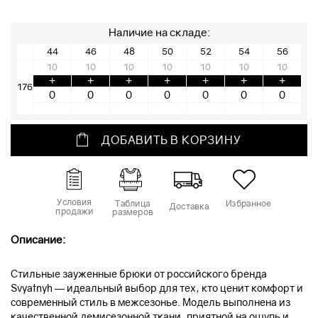
Наличие на складе:
44
46
48
50
52
54
56
10
10
10
10
10
10
10
+
+
+
+
+
+
+
176
ДОБАВИТЬ В КОРЗИНУ
Условия
Таблица
Избранное
Доставка
продажи
размеров
Описание:
Стильные зауженные брюки от российского бренда
Svyatnyh — идеальный выбор для тех, кто ценит комфорт и
современный стиль в межсезонье. Модель выполнена из
качественной демисезонной ткани, приятной на ощупь и