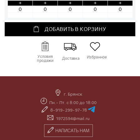
+
+
+
+
+
ДОБАВИТЬ В КОРЗИНУ
Условия
Избранное
Доставка
продажи
г. Брянск
Пн.- Пт. с 8:00 до 18:00
8-919-299-97-78
1972594@mail.ru
НАПИСАТЬ НАМ