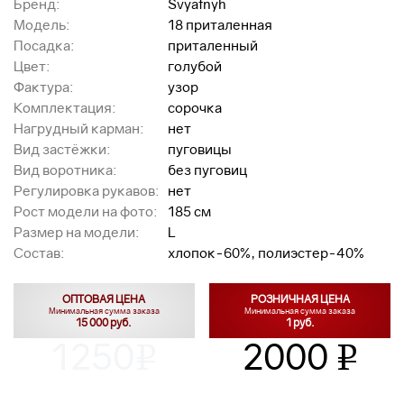
Бренд:
Svyatnyh
Модель:
18 приталенная
Посадка:
приталенный
Цвет:
голубой
Фактура:
узор
Комплектация:
сорочка
Нагрудный карман:
нет
Вид застёжки:
пуговицы
Вид воротника:
без пуговиц
Регулировка рукавов:
нет
Рост модели на фото:
185 см
Размер на модели:
L
Состав:
хлопок-60%, полиэстер-40%
ОПТОВАЯ ЦЕНА
РОЗНИЧНАЯ ЦЕНА
Минимальная сумма заказа
Минимальная сумма заказа
15 000 руб.
1 руб.
1250
2000
v
v