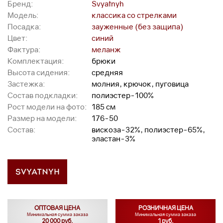
Бренд:
Svyatnyh
Модель:
классика со стрелками
Посадка:
зауженные (без защипа)
Цвет:
синий
Фактура:
меланж
Комплектация:
брюки
Высота сидения:
средняя
Застежка:
молния, крючок, пуговица
Состав подкладки:
полиэстер-100%
Рост модели на фото:
185 см
Размер на модели:
176-50
Состав:
вискоза-32%, полиэстер-65%,
эластан-3%
ОПТОВАЯ ЦЕНА
РОЗНИЧНАЯ ЦЕНА
Минимальная сумма заказа
Минимальная сумма заказа
20 000 руб.
1 руб.