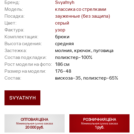
Бренд:
Svyatnyh
Модель:
классика со стрелками
Посадка:
зауженные (без защипа)
Цвет:
серый
Фактура:
узор
Комплектация:
брюки
Высота сидения:
средняя
Застежка:
молния, крючок, пуговица
Состав подкладки:
полиэстер-100%
Рост модели на фото:
186 см
Размер на модели:
176-48
Состав:
вискоза-35, полиэстер-65%
ОПТОВАЯ ЦЕНА
РОЗНИЧНАЯ ЦЕНА
Минимальная сумма заказа
Минимальная сумма заказа
20 000 руб.
1 руб.