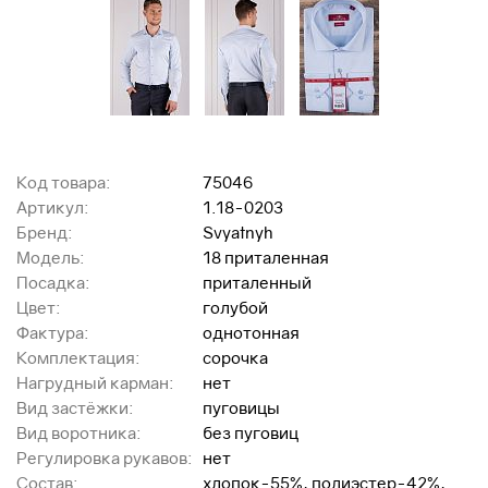
Код товара:
75046
Артикул:
1.18-0203
Бренд:
Svyatnyh
Модель:
18 приталенная
Посадка:
приталенный
Цвет:
голубой
Фактура:
однотонная
Комплектация:
сорочка
Нагрудный карман:
нет
Вид застёжки:
пуговицы
Вид воротника:
без пуговиц
Регулировка рукавов:
нет
Состав:
хлопок-55%, полиэстер-42%,