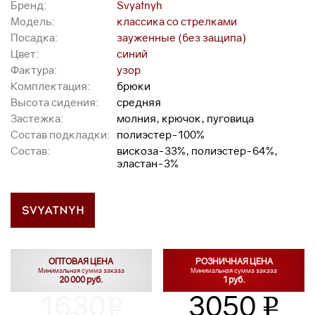
Бренд:
Svyatnyh
Модель:
классика со стрелками
Посадка:
зауженные (без защипа)
Цвет:
синий
Фактура:
узор
Комплектация:
брюки
Высота сидения:
средняя
Застежка:
молния, крючок, пуговица
Состав подкладки:
полиэстер-100%
Состав:
вискоза-33%, полиэстер-64%,
эластан-3%
ОПТОВАЯ ЦЕНА
РОЗНИЧНАЯ ЦЕНА
Минимальная сумма заказа
Минимальная сумма заказа
20 000 руб.
1 руб.
1630
3050
v
v