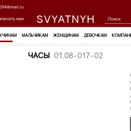
594@mail.ru
SVYATNYH
аписать нам
ЖЧИНАМ
МАЛЬЧИКАМ
ЖЕНЩИНАМ
ДЕВОЧКАМ
КОМПАН
ам
—
Обувь и аксессуары
—
Часы наручные
—
часы 01.08-
ЧАСЫ
01.08-017-02