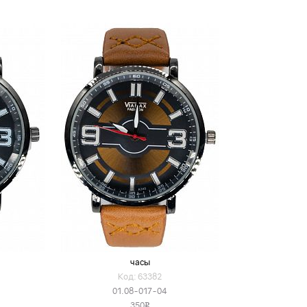
часы
Код: 63382
01.08-017-04
350
v