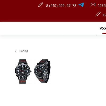
8 (919) 299-97-78
1972
Н
МУ
Главная
—
Розничный интернет магазин
—
Мужчин
Назад