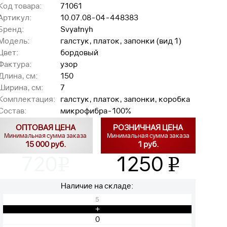
Код товара:
71061
Артикул:
10.07.08-04-448383
Бренд:
Svyatnyh
Модель:
галстук, платок, запонки (вид 1)
Цвет:
бордовый
Фактура:
узор
Длина, см:
150
Ширина, см:
7
Комплектация:
галстук, платок, запонки, коробка
Состав:
микрофибра-100%
ОПТОВАЯ ЦЕНА
РОЗНИЧНАЯ ЦЕНА
Минимальная сумма заказа
Минимальная сумма заказа
15 000 руб.
1 руб.
720
1250
v
v
Наличие на складе:
5
+