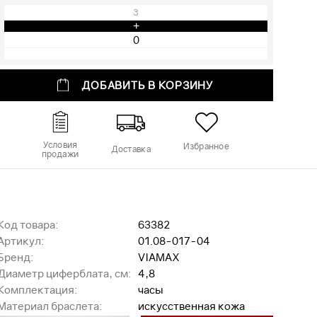
3
+
ДОБАВИТЬ В КОРЗИНУ
Условия
Избранное
Доставка
продажи
Код товара:
63382
Артикул:
01.08-017-04
Бренд:
VIAMAX
Диаметр циферблата, см:
4,8
Комплектация:
часы
Материал браслета:
искусственная кожа