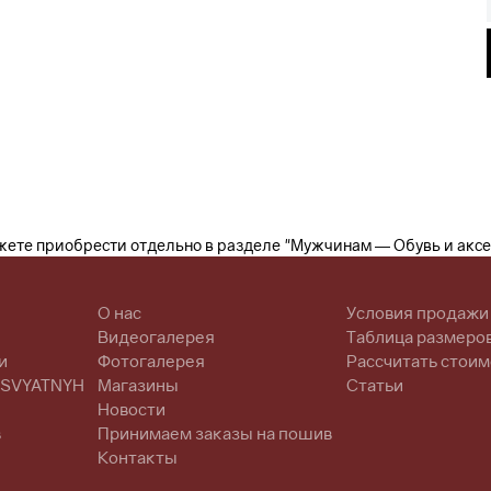
жете приобрести отдельно в разделе "Мужчинам — Обувь и акс
О нас
Условия продажи
Видеогалерея
Таблица размеро
и
Фотогалерея
Рассчитать стоим
 SVYATNYH
Магазины
Статьи
Новости
в
Принимаем заказы на пошив
Контакты