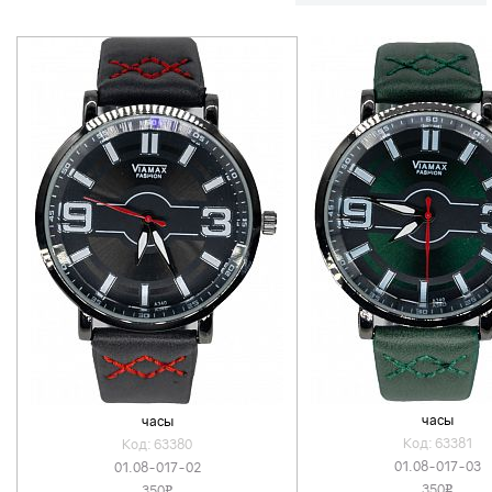
часы
часы
Код: 63381
Код: 63380
01.08-017-03
01.08-017-02
350
350
v