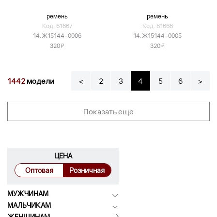
ремень
ремень
Код: 61667
Код: 61666
14.Ж15144-0006
14.Ж15144-0005
Я
Я
320
320
1442
модели
<
2
3
4
5
6
>
Показать еще
ЦЕНА
Оптовая
Розничная
МУЖЧИНАМ
МАЛЬЧИКАМ
ЖЕНЩИНАМ