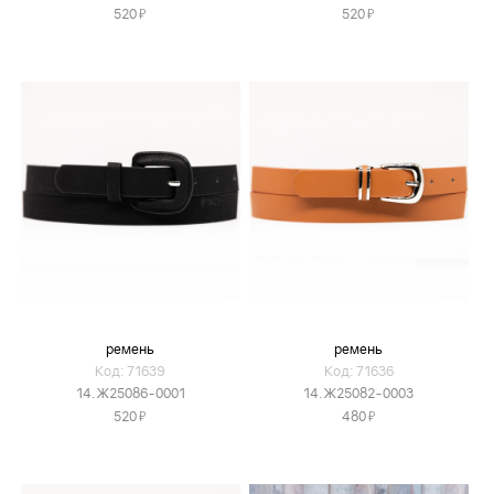
Я
Я
520
520
ремень
ремень
Код: 71639
Код: 71636
14.Ж25086-0001
14.Ж25082-0003
Я
Я
520
480