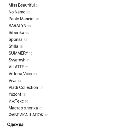
Miss Beautiful
24
No Name
53
Paolo Mancini
70
SARALYN
18
Siberika
15
Sponsa
72
Stilla
18
SUMMERY
10
Svyatnyh
11
VILATTE
21
Vittoria Vicci
23
Viva
14
Vladi Collection
19
Yuzont
16
ИжТекс
10
Мастер хлопка
73
ФАБРИКА ШАПОК
10
Одежда