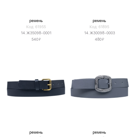
ремень
ремень
Код: 61955
Код: 61895
14.Ж35098-0001
14.Ж30098-0003
Я
Я
540
480
ремень
ремень