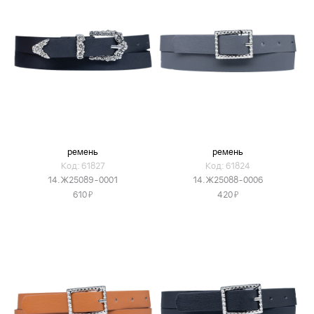
ремень
ремень
Код: 61827
Код: 61824
14.Ж25089-0001
14.Ж25088-0006
Я
Я
610
420