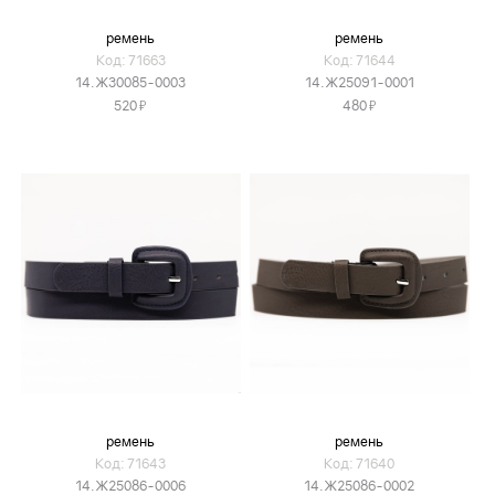
ремень
ремень
Код: 71663
Код: 71644
14.Ж30085-0003
14.Ж25091-0001
Я
Я
520
480
ремень
ремень
Код: 71643
Код: 71640
14.Ж25086-0006
14.Ж25086-0002