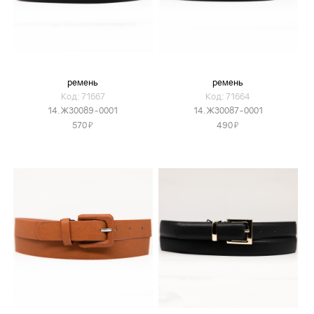
ремень
ремень
Код: 71667
Код: 71664
14.Ж30089-0001
14.Ж30087-0001
Я
Я
570
490