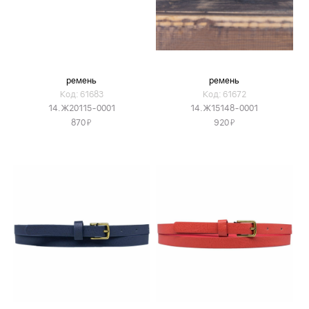
ремень
ремень
Код: 61683
Код: 61672
14.Ж20115-0001
14.Ж15148-0001
Я
Я
870
920