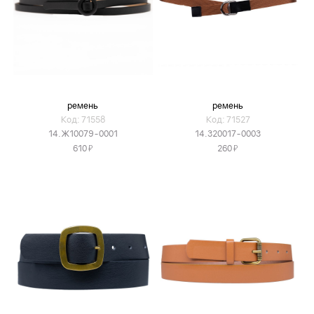
ремень
ремень
Код: 71558
Код: 71527
14.Ж10079-0001
14.320017-0003
Я
Я
610
260