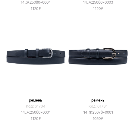
14.Ж25080-0004
14.Ж25080-0003
Я
Я
1120
1120
ремень
ремень
Код: 61794
Код: 61791
14.Ж25080-0001
14.Ж25078-0001
Я
Я
1120
1050