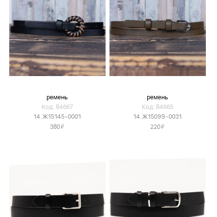
ремень
ремень
Код: 84667
Код: 84665
14.Ж15145-0001
14.Ж15099-0031
Я
Я
380
220