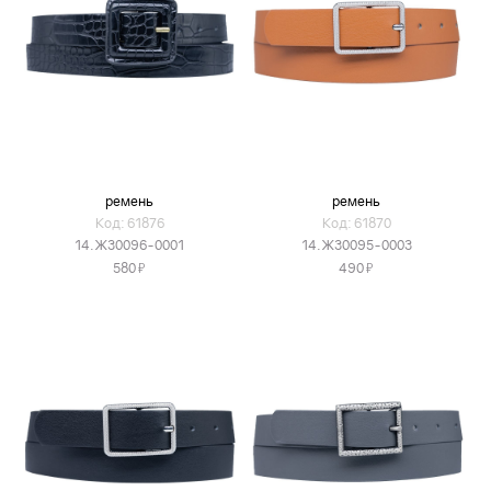
ремень
ремень
Код: 61876
Код: 61870
14.Ж30096-0001
14.Ж30095-0003
Я
Я
580
490