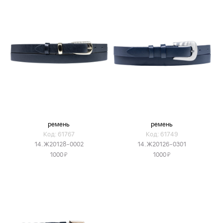
ремень
ремень
Код: 61767
Код: 61749
14.Ж20128-0002
14.Ж20126-0301
Я
Я
1000
1000