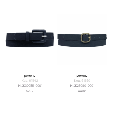
ремень
ремень
Код: 61842
Код: 61830
14.Ж30085-0001
14.Ж25090-0001
Я
Я
520
440