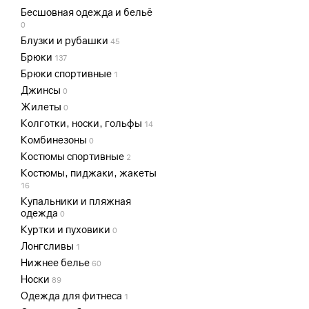
Бесшовная одежда и бельё
0
Блузки и рубашки
45
Брюки
137
Брюки спортивные
1
Джинсы
0
Жилеты
0
Колготки, носки, гольфы
14
Комбинезоны
0
Костюмы спортивные
2
Костюмы, пиджаки, жакеты
16
Купальники и пляжная
одежда
0
Куртки и пуховики
0
Лонгсливы
1
Нижнее белье
60
Носки
89
Одежда для фитнеса
1