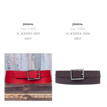
ремень
ремень
Код: 61868
Код: 61866
14.Ж30095-0001
14.Ж30094-0006
Я
Я
490
480