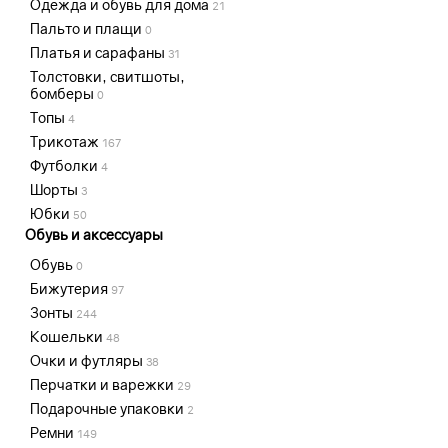
Одежда и обувь для дома
21
Пальто и плащи
0
Платья и сарафаны
31
Толстовки, свитшоты,
бомберы
0
Топы
4
Трикотаж
167
Футболки
4
Шорты
3
Юбки
50
Обувь и аксессуары
Обувь
0
Бижутерия
97
Зонты
244
Кошельки
48
Очки и футляры
38
Перчатки и варежки
29
Подарочные упаковки
2
Ремни
149