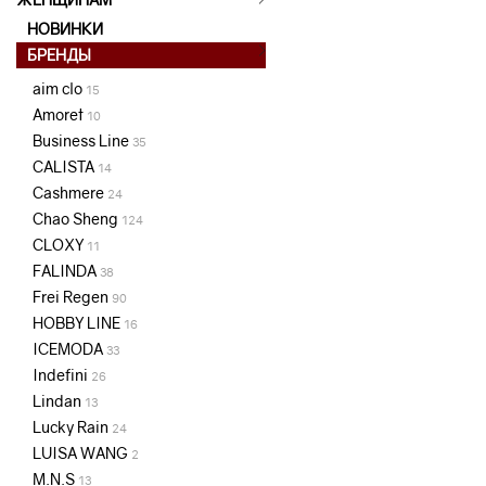
НОВИНКИ
БРЕНДЫ
aim clo
15
Amoret
10
Business Line
35
CALISTA
14
Cashmere
24
Chao Sheng
124
CLOXY
11
FALINDA
38
Frei Regen
90
HOBBY LINE
16
ICEMODA
33
Indefini
26
Lindan
13
Lucky Rain
24
LUISA WANG
2
M.N.S
13