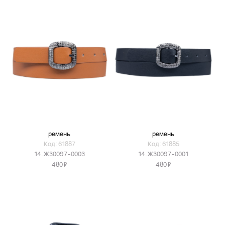
ремень
ремень
Код: 61887
Код: 61885
14.Ж30097-0003
14.Ж30097-0001
Я
Я
480
480