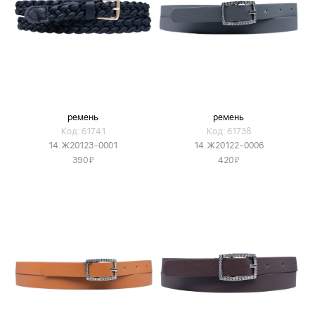
ремень
ремень
Код: 61741
Код: 61738
14.Ж20123-0001
14.Ж20122-0006
Я
Я
390
420