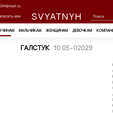
594@mail.ru
SVYATNYH
аписать нам
ЖЧИНАМ
МАЛЬЧИКАМ
ЖЕНЩИНАМ
ДЕВОЧКАМ
КОМПАН
ам
—
Обувь и аксессуары
—
Галстуки
—
галстук 10.05-020
ГАЛСТУК
10.05-02029