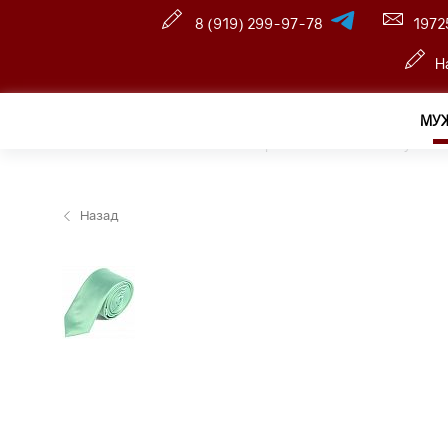
8 (919) 299-97-78
1972
Н
МУ
Главная
—
Розничный интернет магазин
—
Мужчин
Назад