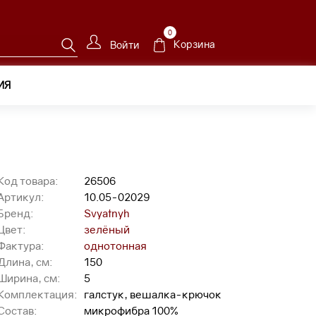
0
Корзина
Войти
ИЯ
29
Код товара:
26506
Артикул:
10.05-02029
Бренд:
Svyatnyh
Цвет:
зелёный
Фактура:
однотонная
Длина, см:
150
Ширина, см:
5
Комплектация:
галстук, вешалка-крючок
Состав:
микрофибра 100%