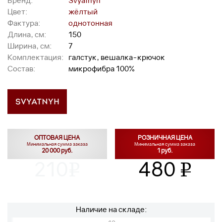
Бренд:
Svyatnyh
Цвет:
жёлтый
Фактура:
однотонная
Длина, см:
150
Ширина, см:
7
Комплектация:
галстук, вешалка-крючок
Состав:
микрофибра 100%
ОПТОВАЯ ЦЕНА
РОЗНИЧНАЯ ЦЕНА
Минимальная сумма заказа
Минимальная сумма заказа
20 000 руб.
1 руб.
210
480
v
v
Наличие на складе: