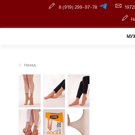
8 (919) 299-97-78
1972
Н
МУ
Главная
—
Розничный интернет магазин
—
Женщин
Назад