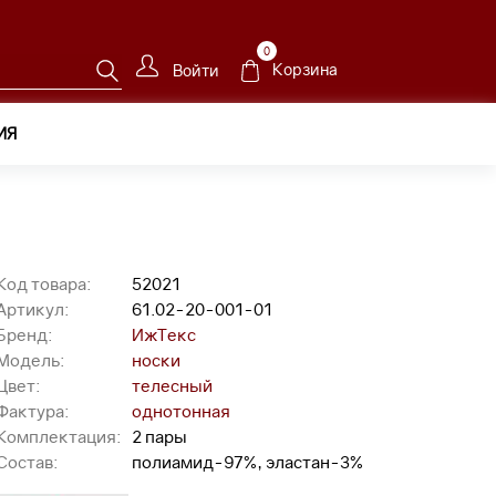
0
Корзина
Войти
ИЯ
20-001-01
Код товара:
52021
Артикул:
61.02-20-001-01
Бренд:
ИжТекс
Модель:
носки
Цвет:
телесный
Фактура:
однотонная
Комплектация:
2 пары
Состав:
полиамид-97%, эластан-3%