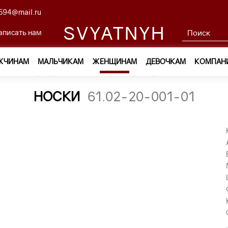
594@mail.ru
SVYATNYH
аписать нам
ЖЧИНАМ
МАЛЬЧИКАМ
ЖЕНЩИНАМ
ДЕВОЧКАМ
КОМПАН
ам
—
Одежда
—
Колготки, носки, гольфы
—
носки 61.02-
НОСКИ
61.02-20-001-01