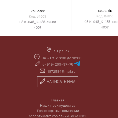
кошелёк
кошелёк
Код: 84610
Код: 84609
08.K-048_K-188-кра
08.K-048_K-188-синий
400
400
v
v
г. Брянск
Пн.- Пт. с 8:00 до 18:00
8-919-299-97-78
1972594@mail.ru
НАПИСАТЬ НАМ
Главная
Наши преимущества
Транспортные компании
Ассортимент компании SVYATNYH