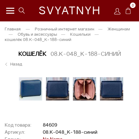
0
SVYATNYH
Главная
—
Розничный интернет магазин
—
Женщинам
—
Обувь и аксессуары
—
Кошельки
—
кошелёк 08.K-048_K-188-синий
КОШЕЛЁК
08.K-048_K-188-СИНИЙ
Назад
Код товара:
84609
Артикул:
08.K-048_K-188-синий