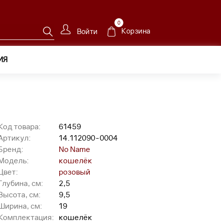
0
Корзина
Войти
ИЯ
090-0004
Код товара:
61459
Артикул:
14.112090-0004
Бренд:
No Name
Модель:
кошелёк
Цвет:
розовый
Глубина, см:
2,5
Высота, см:
9,5
Ширина, см:
19
Комплектация:
кошелёк