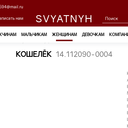
594@mail.ru
SVYATNYH
аписать нам
ЖЧИНАМ
МАЛЬЧИКАМ
ЖЕНЩИНАМ
ДЕВОЧКАМ
КОМПАН
ам
—
Обувь и аксессуары
—
Кошельки
—
кошелёк 14.112
КОШЕЛЁК
14.112090-0004