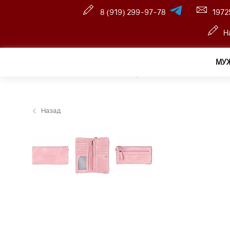
8 (919) 299-97-78
1972
Н
МУ
Главная
—
Розничный интернет магазин
—
Женщин
Назад