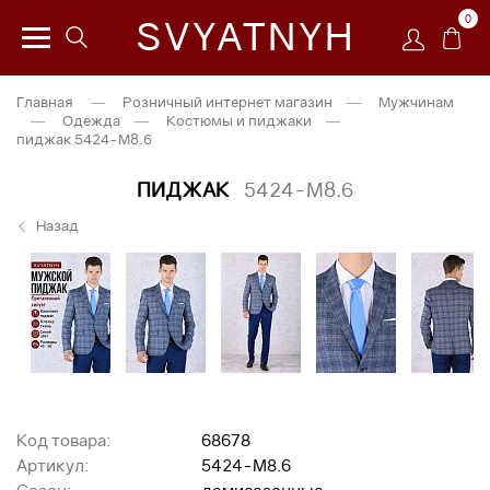
0
SVYATNYH
Главная
—
Розничный интернет магазин
—
Мужчинам
—
Одежда
—
Костюмы и пиджаки
—
пиджак 5424-М8.6
ПИДЖАК
5424-М8.6
Назад
Код товара:
68678
Артикул:
5424-М8.6