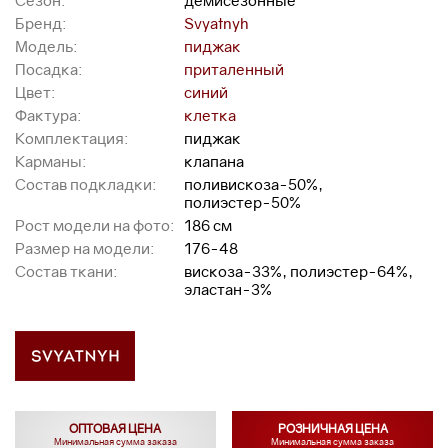
Сезон:
демисезонные
Бренд:
Svyatnyh
Модель:
пиджак
Посадка:
приталенный
Цвет:
синий
Фактура:
клетка
Комплектация:
пиджак
Карманы:
клапана
Состав подкладки:
поливискоза-50%,
полиэстер-50%
Рост модели на фото:
186 см
Размер на модели:
176-48
Состав ткани:
вискоза-33%, полиэстер-64%,
эластан-3%
ОПТОВАЯ ЦЕНА
РОЗНИЧНАЯ ЦЕНА
Минимальная сумма заказа
Минимальная сумма заказа