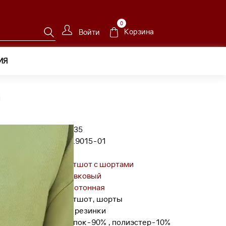
0
Корзина
Войти
ИЯ
15-01
1
Код товара:
87635
Артикул:
155.9015-01
Бренд:
W
Модель:
свитшот с шортами
Цвет:
оливковый
Фактура:
однотонная
Комплектация:
свитшот, шорты
P01:
без резинки
Состав:
хлопок-90% , полиэстер-10%