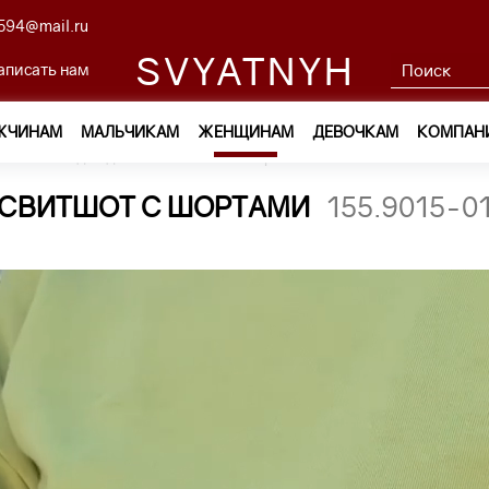
594@mail.ru
SVYATNYH
аписать нам
ЖЧИНАМ
МАЛЬЧИКАМ
ЖЕНЩИНАМ
ДЕВОЧКАМ
КОМПАН
ам
—
Одежда
—
Костюмы спортивные
—
свитшот 155.90
СВИТШОТ С ШОРТАМИ
155.9015-0