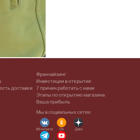
Франчайзинг
в
Инвестиции в открытие
ость доставки
7 причин работать с нами
Этапы по открытию магазина
Ваша прибыль
Мы в социальных сетях:
ВКонтакте
OK
Дзен