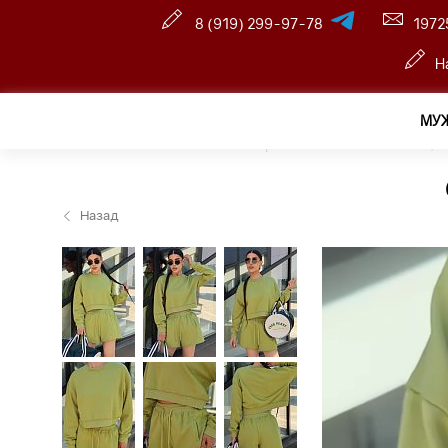
8 (919) 299-97-78
1972
Н
МУ
Главная
—
Розничный интернет магазин
—
Женщин
Назад