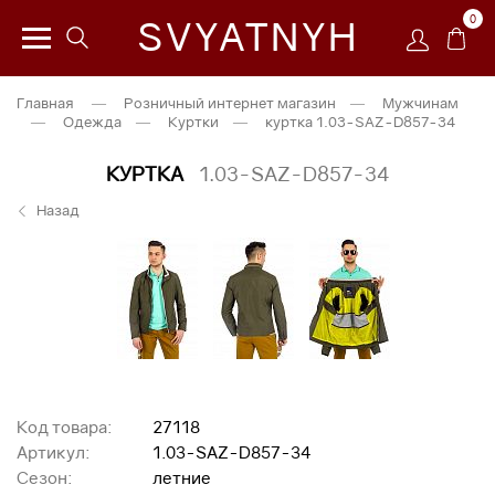
0
SVYATNYH
Главная
—
Розничный интернет магазин
—
Мужчинам
—
Одежда
—
Куртки
—
куртка 1.03-SAZ-D857-34
КУРТКА
1.03-SAZ-D857-34
Назад
Код товара:
27118
Артикул:
1.03-SAZ-D857-34
Сезон:
летние