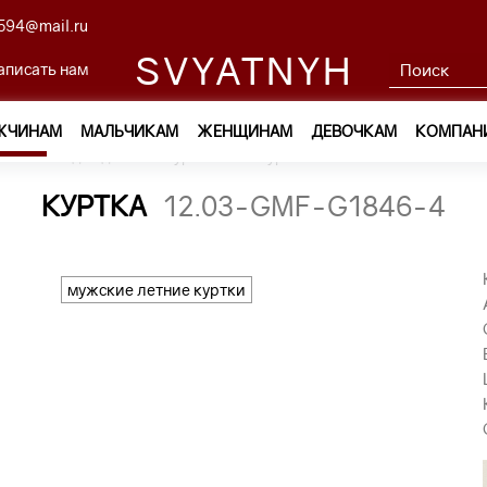
594@mail.ru
SVYATNYH
аписать нам
ЖЧИНАМ
МАЛЬЧИКАМ
ЖЕНЩИНАМ
ДЕВОЧКАМ
КОМПАН
ам
—
Одежда
—
Куртки
—
куртка 12.03-GMF-G1846-4
КУРТКА
12.03-GMF-G1846-4
мужские летние куртки