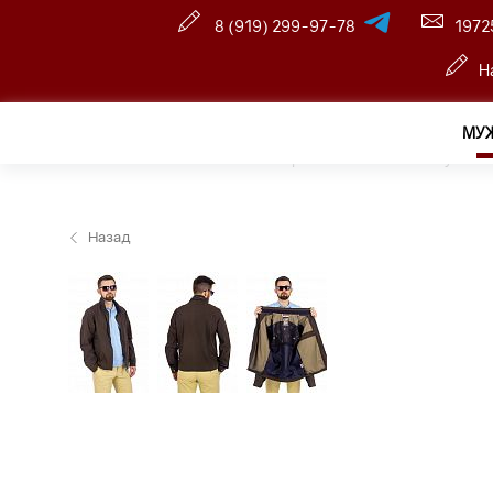
8 (919) 299-97-78
1972
Н
МУ
Главная
—
Розничный интернет магазин
—
Мужчин
Назад