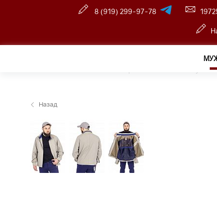
8 (919) 299-97-78
1972
Н
МУ
Главная
—
Розничный интернет магазин
—
Мужчин
Назад