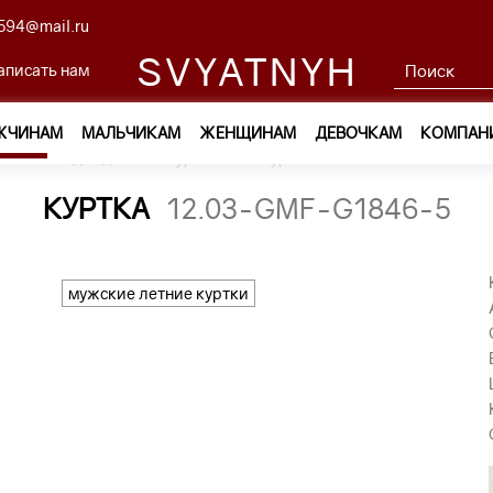
594@mail.ru
SVYATNYH
аписать нам
ЖЧИНАМ
МАЛЬЧИКАМ
ЖЕНЩИНАМ
ДЕВОЧКАМ
КОМПАН
ам
—
Одежда
—
Куртки
—
куртка 12.03-GMF-G1846-5
КУРТКА
12.03-GMF-G1846-5
мужские летние куртки